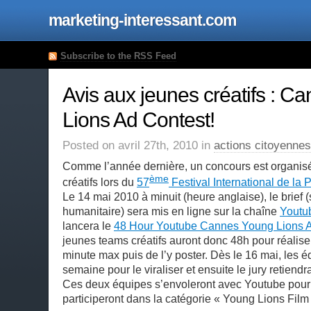
marketing-interessant.com
Subscribe to the RSS Feed
Avis aux jeunes créatifs : C
Lions Ad Contest!
Posted on avril 27th, 2010 in
actions citoyennes
Comme l’année dernière, un concours est organisé
ème
créatifs lors du
57
Festival International de la 
Le 14 mai 2010 à minuit (heure anglaise), le brief 
humanitaire) sera mis en ligne sur la chaîne
Youtu
lancera le
48 Hour Youtube Cannes Young Lions A
jeunes teams créatifs auront donc 48h pour réalise
minute max puis de l’y poster. Dès le 16 mai, les 
semaine pour le viraliser et ensuite le jury retiendr
Ces deux équipes s’envoleront avec Youtube pour
participeront dans la catégorie « Young Lions Film