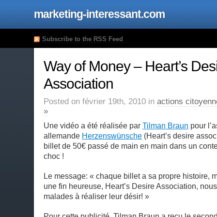
marketing-interessant.com
Subscribe to the RSS Feed
Way of Money – Heart’s Des
Association
Posted on février 19th, 2010 in
actions citoyen
»
Une vidéo a été réalisée par
Tilman Braun
pour l’a
allemande
Herzenswünsche
(Heart’s desire assoc
billet de 50€ passé de main en main dans un conte
choc !
Le message: « chaque billet a sa propre histoire, m
une fin heureuse, Heart’s Desire Association, nous
malades à réaliser leur désir! »
Pour cette publicité, Tilman Braun a reçu le secon