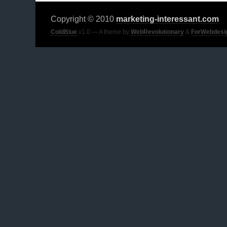
Copyright © 2010
marketing-interessant.com
ColdBlue
v1.0 — A theme by
WebRevolutionary
&
ForWebdesi