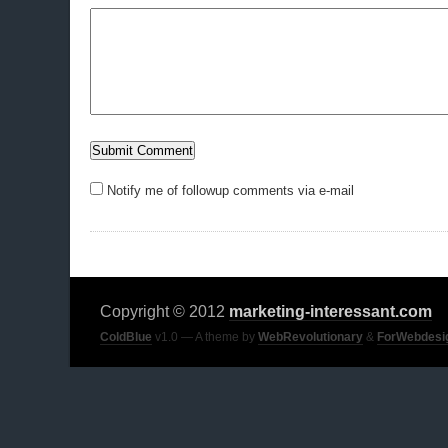
Notify me of followup comments via e-mail
Copyright © 2012
marketing-interessant.com
ColdBlue
v1.0 — A theme by
WebRevolutionary
&
ForWebdesi