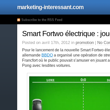
marketing-interessant.com
Subscribe to the RSS Feed
Smart Fortwo électrique : jo
Posted on avril 17th, 2012 in
promotion
|
No Co
Pour le lancement de la nouvelle Smart Fortwo éle
allemande
BBDO
a organisé une opération de stre
Francfort où le public pouvait s’amuser en jouant 
Pong avec lesdites voitures.