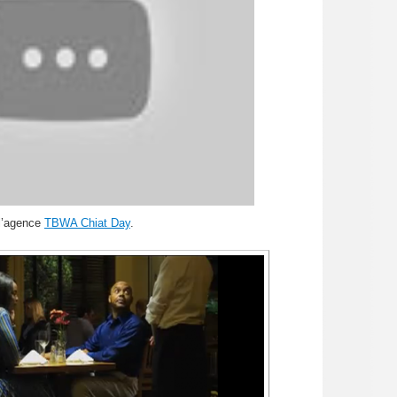
 l’agence
TBWA Chiat Day
.