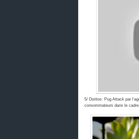
5/ Doritos: Pug Attack par l’
consommateurs dans le cadre