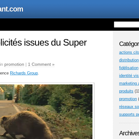
ant.com
icités issues du Super
Catégor
actions ci
distribution
 in
promotion
|
1 Comment »
fidélisation
agence
Richards Group
.
identité vis
marketing a
produits
(1
promotion
(
réseaux so
supports pu
Archive