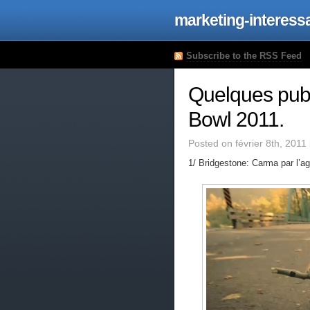
marketing-interess
Subscribe to the RSS Feed
Quelques publ
Bowl 2011.
Posted on février 8th, 2011
1/ Bridgestone: Carma par l’