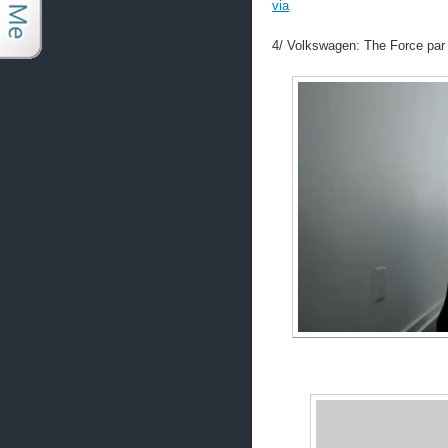
via
4/ Volkswagen: The Force par