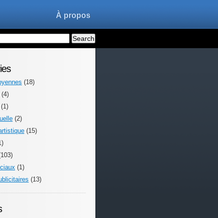
À propos
ies
toyennes
(18)
(4)
(1)
uelle
(2)
rtistique
(15)
1)
103)
ciaux
(1)
blicitaires
(13)
s