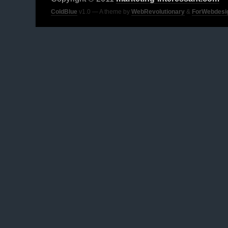
ColdBlue
v1.0 — A theme by
WebRevolutionary
&
ForWebdesi